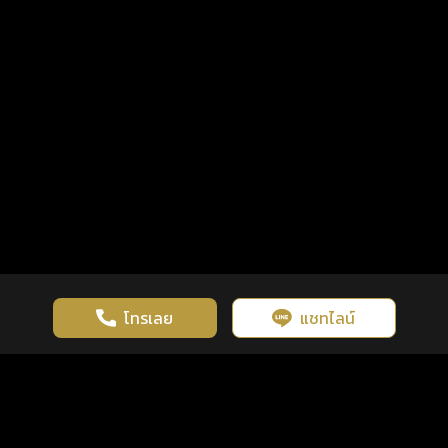
โทรเลย
แชทไลน์
เว็บไซต์นี้มีการใช้งานคุกกี้ เพื่อเพิ่มประสิทธิภาพและประสบการณ์ที่ดี
ดวงดูดี
×
คลิกดูดวงฟรี
ยอมรับ
รู้ก่อน พร้อมกว่า ทุกจังหวะชีวิต
ในการใช้งานเว็บไซต์
นโยบายความเป็นส่วนตัว