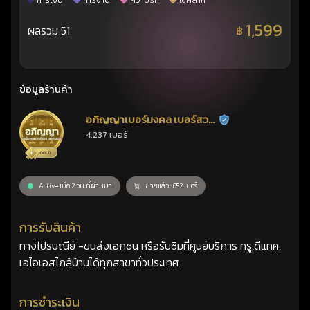
การเงิน
การงาน
ความรัก
โชคลาภ
1,599
ผลรวม 51
฿
ข้อมูลร้านค้า
อภิญญาเบอร์มงคล เบอร์สวย
ร้านยืนยันแล้ว
4,237 เบอร์
เลขศาสตร์
Active เมื่อ 2 วัน ที่ผ่านมา
ขายแล้ว : 652 เบอร์
การรับสินค้า
ทางไปรษณีย์ -ขนส่งเอกชน หรือรับซิมที่ศูนย์บริการ ทรู,ดีแทค,
เอไอเอสไกล้บ้านได้ทุกสาขาทั่วประเทศ
การชำระเงิน