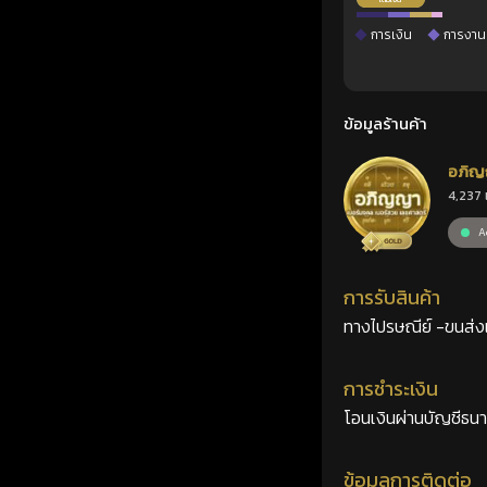
การเงิน
การงาน
ข้อมูลร้านค้า
อภิญ
4,237 
เลขศ
Ac
การรับสินค้า
ทางไปรษณีย์ -ขนส่งเอ
การชำระเงิน
โอนเงินผ่านบัญชีธน
ข้อมูลการติดต่อ