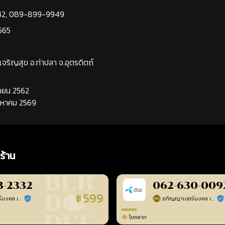
42
,
089-899-9949
565
นเจริญสุข อ.ท่าปลา จ.อุตรดิตถ์
นยายน 2562
ิงหาคม 2569
ร้าน
3-2332
062-630-009
599
฿
อภิญญาเบอร์มงคล เบอร์สวยเลขศาสตร์
อภิญญาเบอร์มงคล เบอร์สวยเลขศาสตร์
ร้านยืนยันแล้ว
ร้า
โชคลาภ