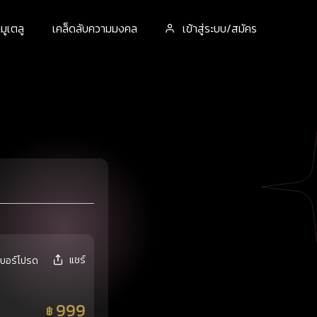
ูเตลู
เคล็ดลับความมงคล
เข้าสู่ระบบ/สมัคร
แชร์
เบอร์โปรด
999
฿