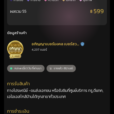
การเงิน
การงาน
ความรัก
โชคลาภ
สุขภาพ
599
ผลรวม 55
฿
ข้อมูลร้านค้า
อภิญญาเบอร์มงคล เบอร์สวย
ร้านยืนยันแล้ว
4,237 เบอร์
เลขศาสตร์
Active เมื่อ 3 วัน ที่ผ่านมา
ขายแล้ว : 652 เบอร์
การรับสินค้า
ทางไปรษณีย์ -ขนส่งเอกชน หรือรับซิมที่ศูนย์บริการ ทรู,ดีแทค,
เอไอเอสไกล้บ้านได้ทุกสาขาทั่วประเทศ
การชำระเงิน