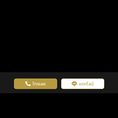
โทรเลย
แชทไลน์
เว็บไซต์นี้มีการใช้งานคุกกี้ เพื่อเพิ่มประสิทธิภาพและประสบการณ์ที่ดี
ดวงดูดี
×
คลิกดูดวงฟรี
ยอมรับ
รู้ก่อน พร้อมกว่า ทุกจังหวะชีวิต
ในการใช้งานเว็บไซต์
นโยบายความเป็นส่วนตัว