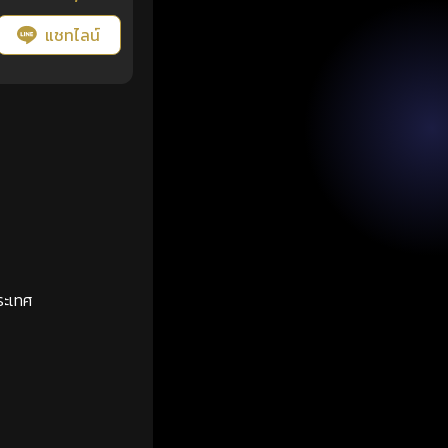
แชทไลน์
ระเทศ