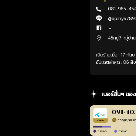
081-965-45
@apinya789
-
45หมู่7 หมู่บ้า
เปิดร้านเมื่อ : 17 กั
อัปเดตล่าสุด : 06 ส
เบอร์อื่นๆ ของ
091-40
เติมเงิน
การเงิน
การงาน