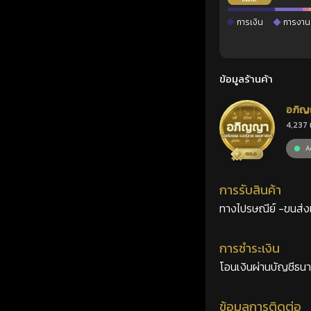
การเงิน
การงาน
ข้อมูลร้านค้า
อภิญ
4,237 
เลขศ
Ac
การรับสินค้า
ทางไปรษณีย์ -ขนส่งเอ
การชำระเงิน
โอนเงินผ่านบัญชีธน
ข้อมูลการติดต่อ