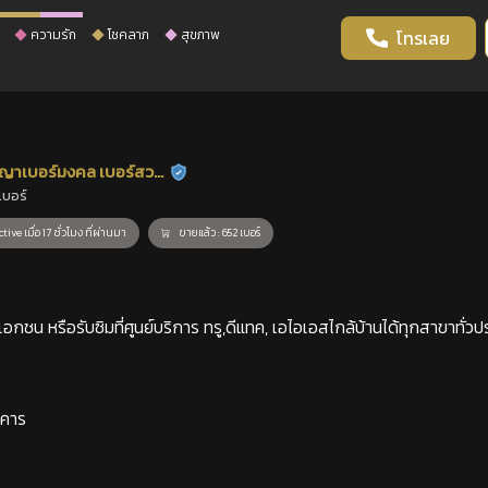
ความรัก
โชคลาภ
สุขภาพ
โทรเลย
ญาเบอร์มงคล เบอร์สวย
ร้านยืนยันแล้ว
เบอร์
าสตร์
tive เมื่อ 17 ชั่วโมง ที่ผ่านมา
ขายแล้ว : 652 เบอร์
กชน หรือรับซิมที่ศูนย์บริการ ทรู,ดีแทค, เอไอเอสไกล้บ้านได้ทุกสาขาทั่วป
าคาร