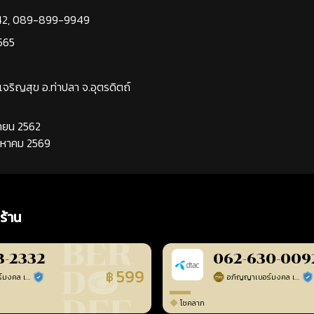
42
,
089-899-9949
565
นเจริญสุข อ.ท่าปลา จ.อุตรดิตถ์
นยายน 2562
ิงหาคม 2569
ร้าน
3-2332
062-630-009
599
฿
อภิญญาเบอร์มงคล เบอร์สวยเลขศาสตร์
อภิญญาเบอร์มงคล เบอร์สวยเลขศาสตร์
ร้านยืนยันแล้ว
ร้า
โชคลาภ