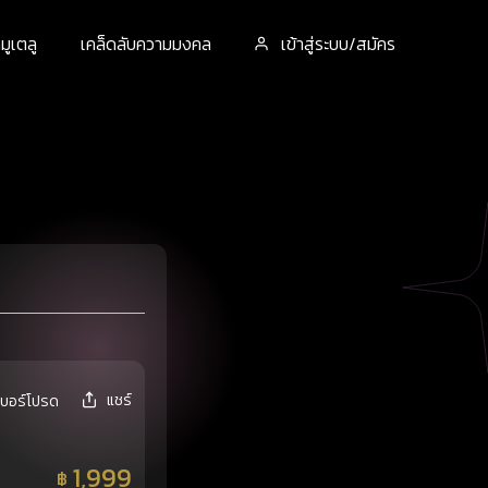
ูเตลู
เคล็ดลับความมงคล
เข้าสู่ระบบ/สมัคร
แชร์
เบอร์โปรด
1,999
฿