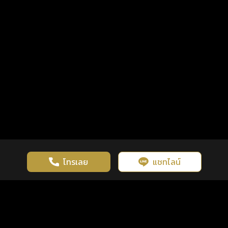
โทรเลย
แชทไลน์
เว็บไซต์นี้มีการใช้งานคุกกี้ เพื่อเพิ่มประสิทธิภาพและประสบการณ์ที่ดี
ดวงดูดี
×
คลิกดูดวงฟรี
ยอมรับ
รู้ก่อน พร้อมกว่า ทุกจังหวะชีวิต
ในการใช้งานเว็บไซต์
นโยบายความเป็นส่วนตัว