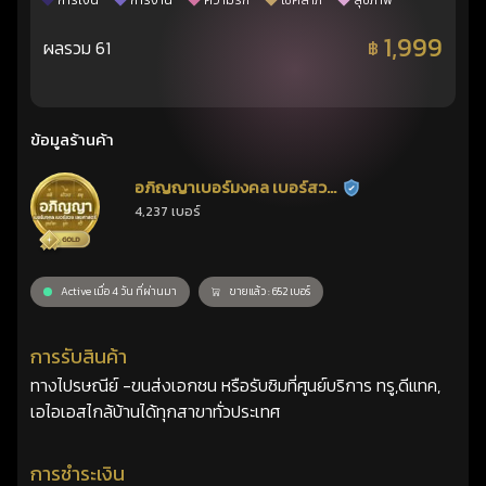
การเงิน
การงาน
ความรัก
โชคลาภ
สุขภาพ
1,999
ผลรวม 61
฿
ข้อมูลร้านค้า
อภิญญาเบอร์มงคล เบอร์สวย
ร้านยืนยันแล้ว
4,237 เบอร์
เลขศาสตร์
Active เมื่อ 4 วัน ที่ผ่านมา
ขายแล้ว : 652 เบอร์
การรับสินค้า
ทางไปรษณีย์ -ขนส่งเอกชน หรือรับซิมที่ศูนย์บริการ ทรู,ดีแทค,
เอไอเอสไกล้บ้านได้ทุกสาขาทั่วประเทศ
การชำระเงิน