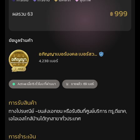
การเงิน
การงาน
โชคลาภ
สุขภาพ
999
ผลรวม 63
฿
ข้อมูลร้านค้า
อภิญญาเบอร์มงคล เบอร์สวย
ร้านยืนยันแล้ว
4,238 เบอร์
เลขศาสตร์
Active เมื่อ 15 ชั่วโมง ที่ผ่านมา
ขายแล้ว : 651 เบอร์
การรับสินค้า
ทางไปรษณีย์ -ขนส่งเอกชน หรือรับซิมที่ศูนย์บริการ ทรู,ดีแทค,
เอไอเอสไกล้บ้านได้ทุกสาขาทั่วประเทศ
การชำระเงิน