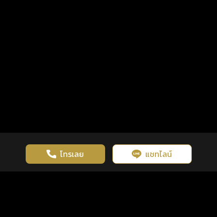
โทรเลย
แชทไลน์
เว็บไซต์นี้มีการใช้งานคุกกี้ เพื่อเพิ่มประสิทธิภาพและประสบการณ์ที่ดี
ดวงดูดี
×
คลิกดูดวงฟรี
ยอมรับ
รู้ก่อน พร้อมกว่า ทุกจังหวะชีวิต
ในการใช้งานเว็บไซต์
นโยบายความเป็นส่วนตัว