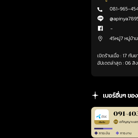
081-965-45
@apinya789
-
45หมู่7 หมู่บ้า
เปิดร้านเมื่อ : 17 กั
อัปเดตล่าสุด : 06 ส
เบอร์อื่นๆ ของ
091-40
เติมเงิน
การเงิน
การงาน