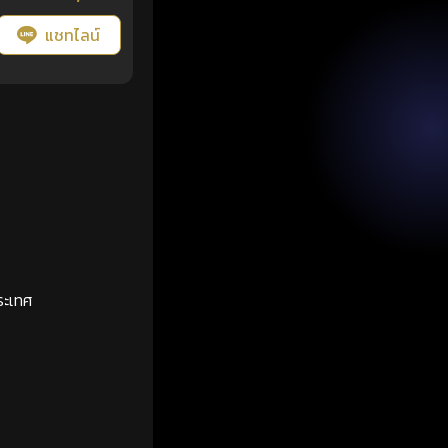
แชทไลน์
ระเทศ