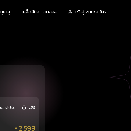
ูเตลู
เคล็ดลับความมงคล
เข้าสู่ระบบ/สมัคร
แชร์
เบอร์โปรด
2,599
฿