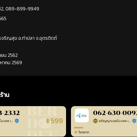
42
,
089-899-9949
565
นเจริญสุข อ.ท่าปลา จ.อุตรดิตถ์
นยายน 2562
ิงหาคม 2569
ร้าน
3-2332
062-630-009
599
฿
อภิญญาเบอร์มงคล เบอร์สวยเลขศาสตร์
อภิญญาเบอร์มงคล เบอร์สวยเลขศาสตร์
ร้านยืนยันแล้ว
ร้า
โชคลาภ