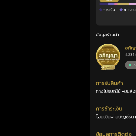
การเงิน
การงาน
ข้อมูลร้านค้า
อภิญ
4,237 
เลขศ
Ac
การรับสินค้า
ทางไปรษณีย์ -ขนส่งเอ
การชำระเงิน
โอนเงินผ่านบัญชีธน
ข้อมูลการติดต่อ