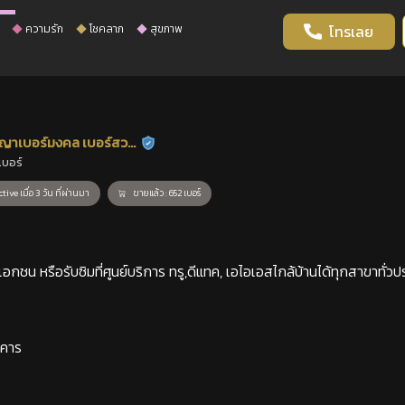
ความรัก
โชคลาภ
สุขภาพ
โทรเลย
ญาเบอร์มงคล เบอร์สวย
ร้านยืนยันแล้ว
เบอร์
าสตร์
tive เมื่อ 3 วัน ที่ผ่านมา
ขายแล้ว : 652 เบอร์
กชน หรือรับซิมที่ศูนย์บริการ ทรู,ดีแทค, เอไอเอสไกล้บ้านได้ทุกสาขาทั่วป
าคาร