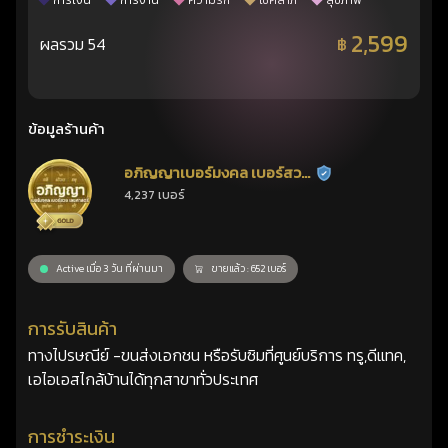
การเงิน
การงาน
ความรัก
โชคลาภ
สุขภาพ
2,599
ผลรวม 54
฿
ข้อมูลร้านค้า
อภิญญาเบอร์มงคล เบอร์สวย
ร้านยืนยันแล้ว
4,237 เบอร์
เลขศาสตร์
Active เมื่อ 3 วัน ที่ผ่านมา
ขายแล้ว : 652 เบอร์
การรับสินค้า
ทางไปรษณีย์ -ขนส่งเอกชน หรือรับซิมที่ศูนย์บริการ ทรู,ดีแทค,
เอไอเอสไกล้บ้านได้ทุกสาขาทั่วประเทศ
การชำระเงิน