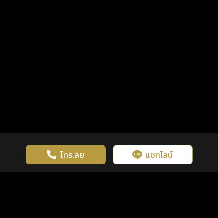
โทรเลย
แชทไลน์
เว็บไซต์นี้มีการใช้งานคุกกี้ เพื่อเพิ่มประสิทธิภาพและประสบการณ์ที่ดี
ดวงดูดี
×
คลิกดูดวงฟรี
ยอมรับ
รู้ก่อน พร้อมกว่า ทุกจังหวะชีวิต
ในการใช้งานเว็บไซต์
นโยบายความเป็นส่วนตัว