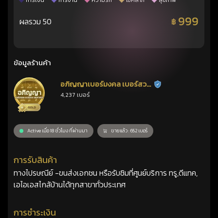
การเงิน
การงาน
ความรัก
โชคลาภ
สุขภาพ
999
ผลรวม 50
฿
ข้อมูลร้านค้า
อภิญญาเบอร์มงคล เบอร์สวย
ร้านยืนยันแล้ว
4,237 เบอร์
เลขศาสตร์
Active เมื่อ 18 ชั่วโมง ที่ผ่านมา
ขายแล้ว : 652 เบอร์
การรับสินค้า
ทางไปรษณีย์ -ขนส่งเอกชน หรือรับซิมที่ศูนย์บริการ ทรู,ดีแทค,
เอไอเอสไกล้บ้านได้ทุกสาขาทั่วประเทศ
การชำระเงิน