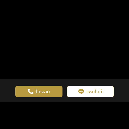
โทรเลย
แชทไลน์
เว็บไซต์นี้มีการใช้งานคุกกี้ เพื่อเพิ่มประสิทธิภาพและประสบการณ์ที่ดี
ดวงดูดี
×
คลิกดูดวงฟรี
ยอมรับ
รู้ก่อน พร้อมกว่า ทุกจังหวะชีวิต
ในการใช้งานเว็บไซต์
นโยบายความเป็นส่วนตัว