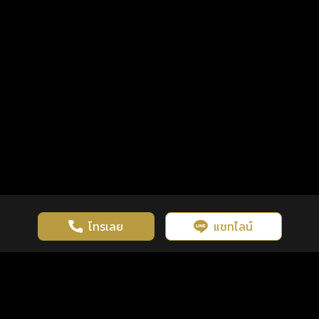
โทรเลย
แชทไลน์
เว็บไซต์นี้มีการใช้งานคุกกี้ เพื่อเพิ่มประสิทธิภาพและประสบการณ์ที่ดี
ดวงดูดี
×
คลิกดูดวงฟรี
ยอมรับ
รู้ก่อน พร้อมกว่า ทุกจังหวะชีวิต
ในการใช้งานเว็บไซต์
นโยบายความเป็นส่วนตัว