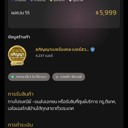
การเงิน
การงาน
โชคลาภ
สุขภาพ
5,999
ผลรวม 55
฿
ข้อมูลร้านค้า
อภิญญาเบอร์มงคล เบอร์สวย
ร้านยืนยันแล้ว
4,237 เบอร์
เลขศาสตร์
Active เมื่อ 3 วัน ที่ผ่านมา
ขายแล้ว : 652 เบอร์
การรับสินค้า
ทางไปรษณีย์ -ขนส่งเอกชน หรือรับซิมที่ศูนย์บริการ ทรู,ดีแทค,
เอไอเอสไกล้บ้านได้ทุกสาขาทั่วประเทศ
การชำระเงิน