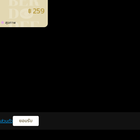
259
฿
แล้ว
สุขภาพ
ยอมรับ
ส่วนตัว