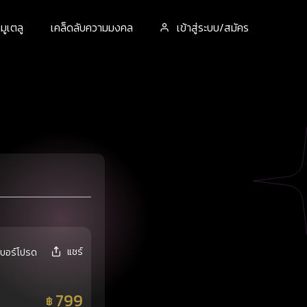
ูเตลู
เคล็ดลับความมงคล
เข้าสู่ระบบ/สมัคร
แชร์
เบอร์โปรด
799
฿