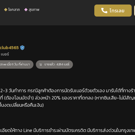
โชคลาภ
สุขภาพ
โทรเลย
club4565
ร้านยืนยันแล้ว
 เบอร์
tive เมื่อ 11 วัน ที่ผ่านมา
ขายแล้ว : 4,814 เบอร์
-3 วันทำการ กรณีลูกค้าต้องการนัดรับเบอร์ด้วยตัวเอง มารับได้ที่ทางร้าน
่ (ต้องโอนมัดจำ) ล่วงหน้า 20% ของราคาที่ตกลง (หากซิมเสีย-ไม่มีสั
่นงดเปลี่ยนหรือคืนเงิน)
เอียดให้ทาง Line มีบริการชำระผ่านบัตรเครดิต มีบริการส่งด่วนในกรุงเ