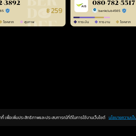
2-3892
080-782-5517
259
฿
565
bankclub4565
ร้านยืนยันแล้ว
ร้านยืนยัน
โชคลาภ
สุขภาพ
การเงิน
การงาน
โชคลาภ
คุกกี้ เพื่อเพิ่มประสิทธิภาพและประสบการณ์ที่ดีในการใช้งานเว็บไซต์
นโยบายความเป็น