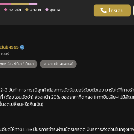
ความรัก
โชคลาภ
สุขภาพ
โทรเลย
club4565
ร้านยืนยันแล้ว
 เบอร์
tive เมื่อ 2 ชั่วโมง ที่ผ่านมา
ขายแล้ว : 4,841 เบอร์
-3 วันทำการ กรณีลูกค้าต้องการนัดรับเบอร์ด้วยตัวเอง มารับได้ที่ทางร้าน
่ (ต้องโอนมัดจำ) ล่วงหน้า 20% ของราคาที่ตกลง (หากซิมเสีย-ไม่มีสั
่นงดเปลี่ยนหรือคืนเงิน)
เอียดให้ทาง Line มีบริการชำระผ่านบัตรเครดิต มีบริการส่งด่วนในกรุงเ