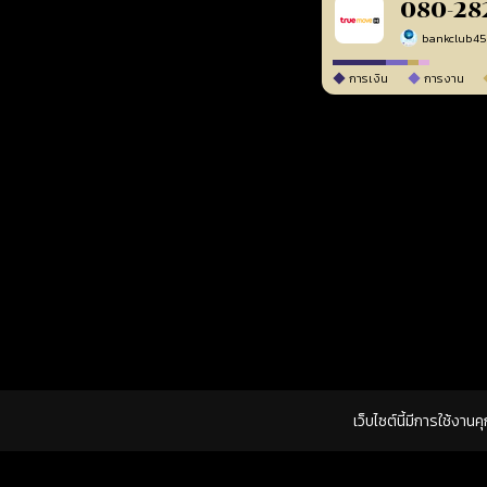
080-28
bankclub4
การเงิน
การงาน
เว็บไซต์นี้มีการใช้งาน