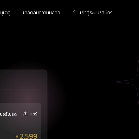
ูเตลู
เคล็ดลับความมงคล
เข้าสู่ระบบ/สมัคร
แชร์
เบอร์โปรด
2,599
฿