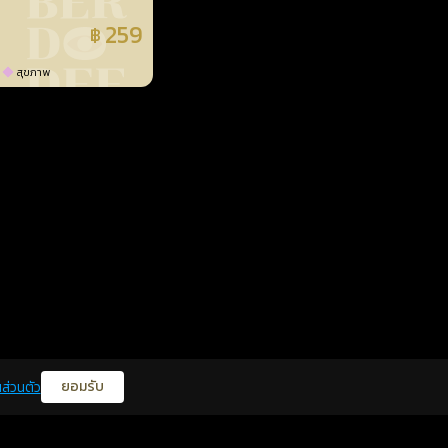
259
฿
แล้ว
สุขภาพ
ยอมรับ
ส่วนตัว