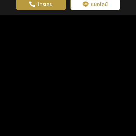
โทรเลย
แชทไลน์
เว็บไซต์นี้มีการใช้งานคุกกี้ เพื่อเพิ่มประสิทธิภาพและประสบการณ์ที่ดี
ดวงดูดี
×
คลิกดูดวงฟรี
ยอมรับ
รู้ก่อน พร้อมกว่า ทุกจังหวะชีวิต
ในการใช้งานเว็บไซต์
นโยบายความเป็นส่วนตัว
แพ็กเกจ
เงื่อนไขการใช้บริการ