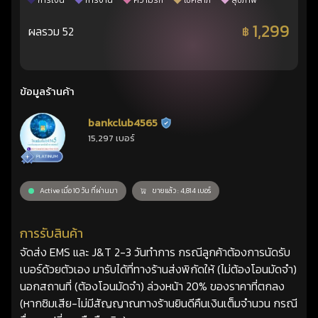
การเงิน
การงาน
ความรัก
โชคลาภ
สุขภาพ
1,299
ผลรวม 52
฿
ข้อมูลร้านค้า
bankclub4565
ร้านยืนยันแล้ว
15,297 เบอร์
Active เมื่อ 10 วัน ที่ผ่านมา
ขายแล้ว : 4,814 เบอร์
การรับสินค้า
จัดส่ง EMS และ J&T 2-3 วันทำการ กรณีลูกค้าต้องการนัดรับ
เบอร์ด้วยตัวเอง มารับได้ที่ทางร้านส่งพิกัดให้ (ไม่ต้องโอนมัดจำ)
นอกสถานที่ (ต้องโอนมัดจำ) ล่วงหน้า 20% ของราคาที่ตกลง
(หากซิมเสีย-ไม่มีสัญญาณทางร้านยินดีคืนเงินเต็มจำนวน กรณี