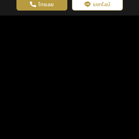
โทรเลย
แชทไลน์
เว็บไซต์นี้มีการใช้งานคุกกี้ เพื่อเพิ่มประสิทธิภาพและประสบการณ์ที่ดี
ดวงดูดี
×
คลิกดูดวงฟรี
ยอมรับ
รู้ก่อน พร้อมกว่า ทุกจังหวะชีวิต
ในการใช้งานเว็บไซต์
นโยบายความเป็นส่วนตัว
แพ็กเกจ
เงื่อนไขการใช้บริการ