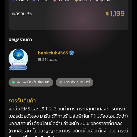
การเงิน
การงาน
ความรัก
โชคลาภ
สุขภาพ
1,199
ผลรวม 35
฿
ข้อมูลร้านค้า
bankclub4565
ร้านยืนยันแล้ว
15,271 เบอร์
Active เมื่อ 2 วัน ที่ผ่านมา
ขายแล้ว : 4,841 เบอร์
การรับสินค้า
จัดส่ง EMS และ J&T 2-3 วันทำการ กรณีลูกค้าต้องการนัดรับ
เบอร์ด้วยตัวเอง มารับได้ที่ทางร้านส่งพิกัดให้ (ไม่ต้องโอนมัดจำ)
นอกสถานที่ (ต้องโอนมัดจำ) ล่วงหน้า 20% ของราคาที่ตกลง
(หากซิมเสีย-ไม่มีสัญญาณทางร้านยินดีคืนเงินเต็มจำนวน กรณี