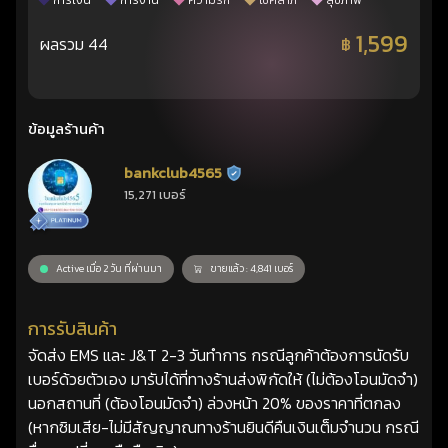
การเงิน
การงาน
ความรัก
โชคลาภ
สุขภาพ
1,599
ผลรวม 44
฿
ข้อมูลร้านค้า
bankclub4565
ร้านยืนยันแล้ว
15,271 เบอร์
Active เมื่อ 2 วัน ที่ผ่านมา
ขายแล้ว : 4,841 เบอร์
การรับสินค้า
จัดส่ง EMS และ J&T 2-3 วันทำการ กรณีลูกค้าต้องการนัดรับ
เบอร์ด้วยตัวเอง มารับได้ที่ทางร้านส่งพิกัดให้ (ไม่ต้องโอนมัดจำ)
นอกสถานที่ (ต้องโอนมัดจำ) ล่วงหน้า 20% ของราคาที่ตกลง
(หากซิมเสีย-ไม่มีสัญญาณทางร้านยินดีคืนเงินเต็มจำนวน กรณี