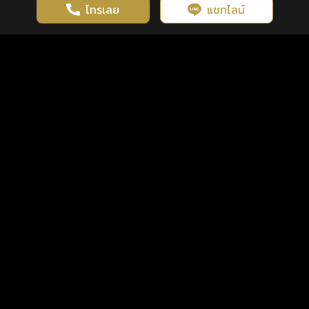
โทรเลย
แชทไลน์
เว็บไซต์นี้มีการใช้งานคุกกี้ เพื่อเพิ่มประสิทธิภาพและประสบการณ์ที่ดี
ดวงดูดี
×
คลิกดูดวงฟรี
ยอมรับ
รู้ก่อน พร้อมกว่า ทุกจังหวะชีวิต
ในการใช้งานเว็บไซต์
นโยบายความเป็นส่วนตัว
แพ็กเกจ
เงื่อนไขการใช้บริการ