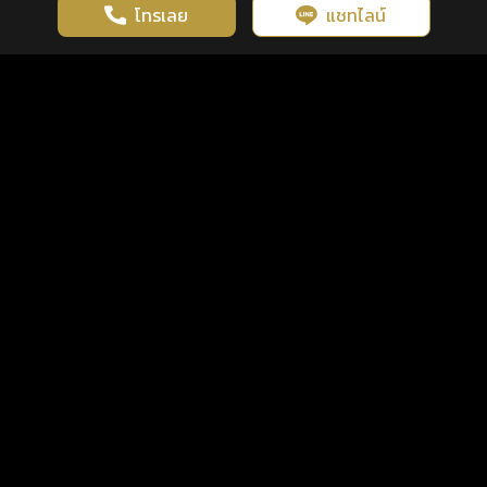
โทรเลย
แชทไลน์
เว็บไซต์นี้มีการใช้งานคุกกี้ เพื่อเพิ่มประสิทธิภาพและประสบการณ์ที่ดี
ดวงดูดี
×
คลิกดูดวงฟรี
ยอมรับ
รู้ก่อน พร้อมกว่า ทุกจังหวะชีวิต
ในการใช้งานเว็บไซต์
นโยบายความเป็นส่วนตัว
แพ็กเกจ
เงื่อนไขการใช้บริการ