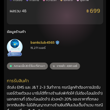
การเงิน
การงาน
ความรัก
โชคลาภ
สุขภาพ
699
ผลรวม 48
฿
ข้อมูลร้านค้า
bankclub4565
ร้านยืนยันแล้ว
15,271 เบอร์
Active เมื่อ 20 ชั่วโมง ที่ผ่านมา
ขายแล้ว : 4,841 เบอร์
การรับสินค้า
จัดส่ง EMS และ J&T 2-3 วันทำการ กรณีลูกค้าต้องการนัดรับ
เบอร์ด้วยตัวเอง มารับได้ที่ทางร้านส่งพิกัดให้ (ไม่ต้องโอนมัดจำ)
นอกสถานที่ (ต้องโอนมัดจำ) ล่วงหน้า 20% ของราคาที่ตกลง
(หากซิมเสีย-ไม่มีสัญญาณทางร้านยินดีคืนเงินเต็มจำนวน กรณี