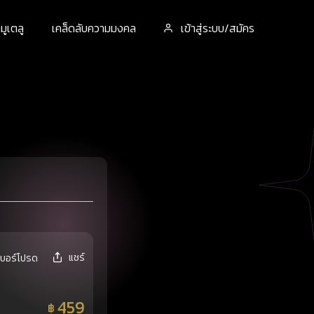
ูเตลู
เคล็ดลับความมงคล
เข้าสู่ระบบ/สมัคร
แชร์
เบอร์โปรด
459
฿