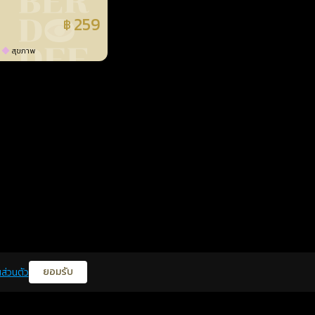
259
฿
แล้ว
สุขภาพ
ยอมรับ
ส่วนตัว