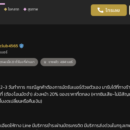
โชคลาภ
สุขภาพ
โทรเลย
club4565
ร้านยืนยันแล้ว
เบอร์
tive เมื่อ 23 ชั่วโมง ที่ผ่านมา
ขายแล้ว : 4,841 เบอร์
-3 วันทำการ กรณีลูกค้าต้องการนัดรับเบอร์ด้วยตัวเอง มารับได้ที่ทางร้าน
่ (ต้องโอนมัดจำ) ล่วงหน้า 20% ของราคาที่ตกลง (หากซิมเสีย-ไม่มีสั
่นงดเปลี่ยนหรือคืนเงิน)
เอียดให้ทาง Line มีบริการชำระผ่านบัตรเครดิต มีบริการส่งด่วนในกรุงเ