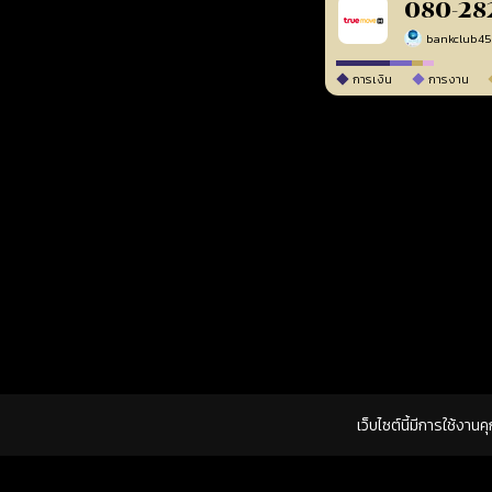
080-28
bankclub4
การเงิน
การงาน
เว็บไซต์นี้มีการใช้งาน