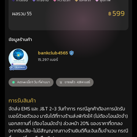
การเงิน
การงาน
ความรัก
โชคลาภ
สุขภาพ
599
ผลรวม 55
฿
ข้อมูลร้านค้า
bankclub4565
ร้านยืนยันแล้ว
15,297 เบอร์
Active เมื่อ 11 วัน ที่ผ่านมา
ขายแล้ว : 4,814 เบอร์
การรับสินค้า
จัดส่ง EMS และ J&T 2-3 วันทำการ กรณีลูกค้าต้องการนัดรับ
เบอร์ด้วยตัวเอง มารับได้ที่ทางร้านส่งพิกัดให้ (ไม่ต้องโอนมัดจำ)
นอกสถานที่ (ต้องโอนมัดจำ) ล่วงหน้า 20% ของราคาที่ตกลง
(หากซิมเสีย-ไม่มีสัญญาณทางร้านยินดีคืนเงินเต็มจำนวน กรณี