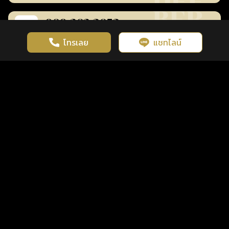
080-282-3853
259
฿
bankclub4565
ร้านยืนยันแล้ว
โทรเลย
แชทไลน์
เว็บไซต์นี้มีการใช้งานคุกกี้ เพื่อเพิ่มประสิทธิภาพและประสบการณ์ที่ดี
ดวงดูดี
×
คลิกดูดวงฟรี
ยอมรับ
รู้ก่อน พร้อมกว่า ทุกจังหวะชีวิต
ในการใช้งานเว็บไซต์
นโยบายความเป็นส่วนตัว
การเงิน
การงาน
โชคลาภ
080-282-3826
259
฿
bankclub4565
ร้านยืนยันแล้ว
การเงิน
การงาน
สุขภาพ
063-326-8291
259
฿
bankclub4565
ร้านยืนยันแล้ว
การเงิน
การงาน
โชคลาภ
สุขภาพ
061-363-8239
259
฿
bankclub4565
ร้านยืนยันแล้ว