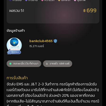
การเงิน
การงาน
ความรัก
โชคลาภ
สุขภาพ
699
ผลรวม 51
฿
ข้อมูลร้านค้า
bankclub4565
ร้านยืนยันแล้ว
15,271 เบอร์
Active เมื่อ 2 วัน ที่ผ่านมา
ขายแล้ว : 4,841 เบอร์
การรับสินค้า
จัดส่ง EMS และ J&T 2-3 วันทำการ กรณีลูกค้าต้องการนัดรับ
เบอร์ด้วยตัวเอง มารับได้ที่ทางร้านส่งพิกัดให้ (ไม่ต้องโอนมัดจำ)
นอกสถานที่ (ต้องโอนมัดจำ) ล่วงหน้า 20% ของราคาที่ตกลง
(หากซิมเสีย-ไม่มีสัญญาณทางร้านยินดีคืนเงินเต็มจำนวน กรณี