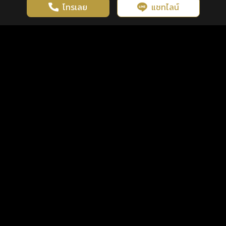
โทรเลย
แชทไลน์
เว็บไซต์นี้มีการใช้งานคุกกี้ เพื่อเพิ่มประสิทธิภาพและประสบการณ์ที่ดี
ดวงดูดี
×
คลิกดูดวงฟรี
ยอมรับ
รู้ก่อน พร้อมกว่า ทุกจังหวะชีวิต
ในการใช้งานเว็บไซต์
นโยบายความเป็นส่วนตัว
แพ็กเกจ
เงื่อนไขการใช้บริการ