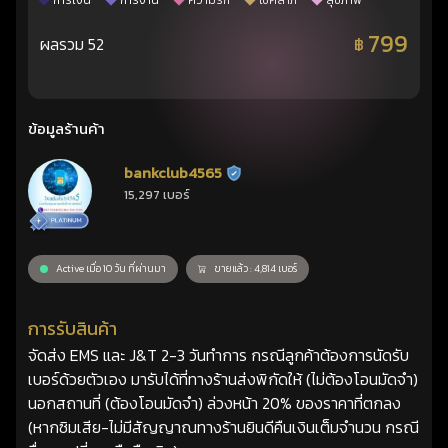
การเงิน
การงาน
ความรัก
โชคลาภ
สุขภาพ
799
ผลรวม 52
฿
ข้อมูลร้านค้า
bankclub4565
ร้านยืนยันแล้ว
15,297 เบอร์
Active เมื่อ 10 วัน ที่ผ่านมา
ขายแล้ว : 4,814 เบอร์
การรับสินค้า
จัดส่ง EMS และ J&T 2-3 วันทำการ กรณีลูกค้าต้องการนัดรับ
เบอร์ด้วยตัวเอง มารับได้ที่ทางร้านส่งพิกัดให้ (ไม่ต้องโอนมัดจำ)
นอกสถานที่ (ต้องโอนมัดจำ) ล่วงหน้า 20% ของราคาที่ตกลง
(หากซิมเสีย-ไม่มีสัญญาณทางร้านยินดีคืนเงินเต็มจำนวน กรณี