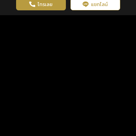
โทรเลย
แชทไลน์
เว็บไซต์นี้มีการใช้งานคุกกี้ เพื่อเพิ่มประสิทธิภาพและประสบการณ์ที่ดี
ดวงดูดี
×
คลิกดูดวงฟรี
ยอมรับ
รู้ก่อน พร้อมกว่า ทุกจังหวะชีวิต
ในการใช้งานเว็บไซต์
นโยบายความเป็นส่วนตัว
แพ็กเกจ
เงื่อนไขการใช้บริการ