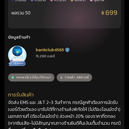
การเงิน
การงาน
ความรัก
โชคลาภ
สุขภาพ
699
ผลรวม 50
฿
ข้อมูลร้านค้า
bankclub4565
ร้านยืนยันแล้ว
15,290 เบอร์
Active เมื่อ 2 ชั่วโมง ที่ผ่านมา
ขายแล้ว : 4,841 เบอร์
การรับสินค้า
จัดส่ง EMS และ J&T 2-3 วันทำการ กรณีลูกค้าต้องการนัดรับ
เบอร์ด้วยตัวเอง มารับได้ที่ทางร้านส่งพิกัดให้ (ไม่ต้องโอนมัดจำ)
นอกสถานที่ (ต้องโอนมัดจำ) ล่วงหน้า 20% ของราคาที่ตกลง
(หากซิมเสีย-ไม่มีสัญญาณทางร้านยินดีคืนเงินเต็มจำนวน กรณี