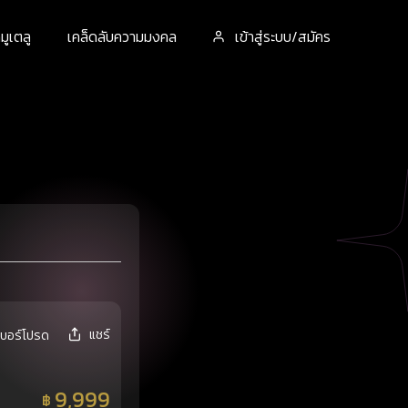
ูเตลู
เคล็ดลับความมงคล
เข้าสู่ระบบ/สมัคร
แชร์
เบอร์โปรด
9,999
฿