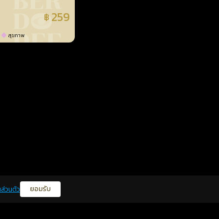
259
฿
แล้ว
สุขภาพ
ยอมรับ
ส่วนตัว