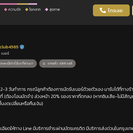
ความรัก
โชคลาภ
สุขภาพ
โทรเลย
club4565
ร้านยืนยันแล้ว
 เบอร์
tive เมื่อ 5 ชั่วโมง ที่ผ่านมา
ขายแล้ว : 4,841 เบอร์
-3 วันทำการ กรณีลูกค้าต้องการนัดรับเบอร์ด้วยตัวเอง มารับได้ที่ทางร้าน
่ (ต้องโอนมัดจำ) ล่วงหน้า 20% ของราคาที่ตกลง (หากซิมเสีย-ไม่มีสั
่นงดเปลี่ยนหรือคืนเงิน)
เอียดให้ทาง Line มีบริการชำระผ่านบัตรเครดิต มีบริการส่งด่วนในกรุงเ