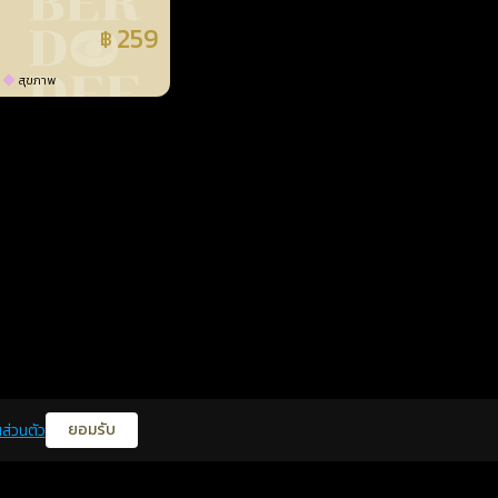
259
฿
แล้ว
สุขภาพ
ยอมรับ
ส่วนตัว