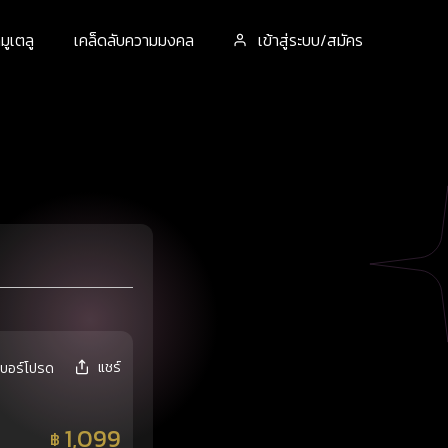
ูเตลู
เคล็ดลับความมงคล
เข้าสู่ระบบ/สมัคร
แชร์
เบอร์โปรด
1,099
฿