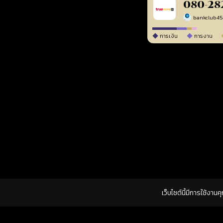
080-28
bankclub4
การเงิน
การงาน
เว็บไซต์นี้มีการใช้งาน