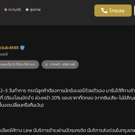
ความรัก
สุขภาพ
โทรเลย
club4565
ร้านยืนยันแล้ว
เบอร์
tive เมื่อ 22 ชั่วโมง ที่ผ่านมา
ขายแล้ว : 4,841 เบอร์
-3 วันทำการ กรณีลูกค้าต้องการนัดรับเบอร์ด้วยตัวเอง มารับได้ที่ทางร้าน
่ (ต้องโอนมัดจำ) ล่วงหน้า 20% ของราคาที่ตกลง (หากซิมเสีย-ไม่มีสั
่นงดเปลี่ยนหรือคืนเงิน)
เอียดให้ทาง Line มีบริการชำระผ่านบัตรเครดิต มีบริการส่งด่วนในกรุงเ