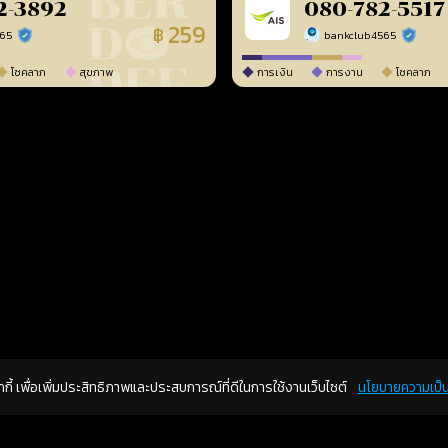
2-3892
080-782-5517
259
฿
565
bankclub4565
ร้านยืนยันแล้ว
ร้านยืนยัน
โชคลาภ
สุขภาพ
การเงิน
การงาน
โชคลาภ
คุกกี้ เพื่อเพิ่มประสิทธิภาพและประสบการณ์ที่ดีในการใช้งานเว็บไซต์
นโยบายความเป็น