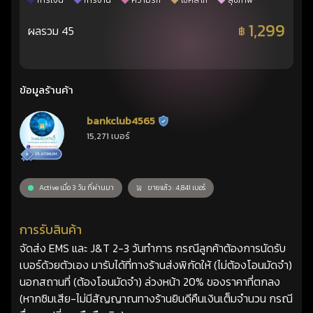
การเงิน
การงาน
ความรัก
โชคลาภ
สุขภาพ
1,299
ผลรวม 45
฿
ข้อมูลร้านค้า
bankclub4565
ร้านยืนยันแล้ว
15,271 เบอร์
Active เมื่อ 3 วัน ที่ผ่านมา
ขายแล้ว : 4,841 เบอร์
การรับสินค้า
จัดส่ง EMS และ J&T 2-3 วันทำการ กรณีลูกค้าต้องการนัดรับ
เบอร์ด้วยตัวเอง มารับได้ที่ทางร้านส่งพิกัดให้ (ไม่ต้องโอนมัดจำ)
นอกสถานที่ (ต้องโอนมัดจำ) ล่วงหน้า 20% ของราคาที่ตกลง
(หากซิมเสีย-ไม่มีสัญญาณทางร้านยินดีคืนเงินเต็มจำนวน กรณี