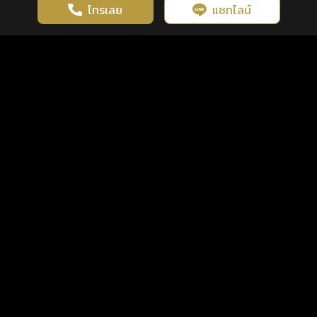
โทรเลย
แชทไลน์
เว็บไซต์นี้มีการใช้งานคุกกี้ เพื่อเพิ่มประสิทธิภาพและประสบการณ์ที่ดี
ดวงดูดี
×
คลิกดูดวงฟรี
ยอมรับ
รู้ก่อน พร้อมกว่า ทุกจังหวะชีวิต
ในการใช้งานเว็บไซต์
นโยบายความเป็นส่วนตัว
แพ็กเกจ
เงื่อนไขการใช้บริการ