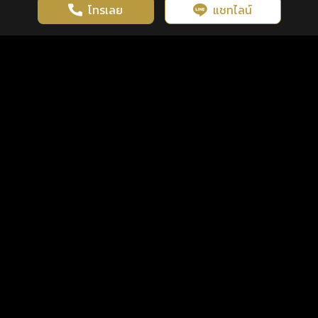
โทรเลย
แชทไลน์
เว็บไซต์นี้มีการใช้งานคุกกี้ เพื่อเพิ่มประสิทธิภาพและประสบการณ์ที่ดี
ดวงดูดี
×
คลิกดูดวงฟรี
ยอมรับ
รู้ก่อน พร้อมกว่า ทุกจังหวะชีวิต
ในการใช้งานเว็บไซต์
นโยบายความเป็นส่วนตัว
แพ็กเกจ
เงื่อนไขการใช้บริการ