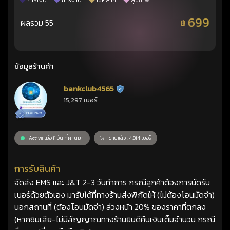
การเงิน
การงาน
โชคลาภ
สุขภาพ
699
ผลรวม 55
฿
ข้อมูลร้านค้า
bankclub4565
ร้านยืนยันแล้ว
15,297 เบอร์
Active เมื่อ 11 วัน ที่ผ่านมา
ขายแล้ว : 4,814 เบอร์
การรับสินค้า
จัดส่ง EMS และ J&T 2-3 วันทำการ กรณีลูกค้าต้องการนัดรับ
เบอร์ด้วยตัวเอง มารับได้ที่ทางร้านส่งพิกัดให้ (ไม่ต้องโอนมัดจำ)
นอกสถานที่ (ต้องโอนมัดจำ) ล่วงหน้า 20% ของราคาที่ตกลง
(หากซิมเสีย-ไม่มีสัญญาณทางร้านยินดีคืนเงินเต็มจำนวน กรณี