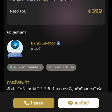
การเงิน
การงาน
โชคลาภ
สุขภาพ
399
ผลรวม 56
฿
ข้อมูลร้านค้า
bankclub4565
ร้านยืนยันแล้ว
0 เบอร์
Active เมื่อ 11 วัน ที่ผ่านมา
ขายแล้ว : 4,814 เบอร์
การรับสินค้า
จัดส่ง EMS และ J&T 2-3 วันทำการ กรณีลูกค้าต้องการนัดรับ
เบอร์ด้วยตัวเอง มารับได้ที่ทางร้านส่งพิกัดให้ (ไม่ต้องโอนมัดจำ)
นอกสถานที่ (ต้องโอนมัดจำ) ล่วงหน้า 20% ของราคาที่ตกลง
โทรเลย
แชทไลน์
ดวงดูดี
×
คลิกดูดวงฟรี
(หากซิมเสีย-ไม่มีสัญญาณทางร้านยินดีคืนเงินเต็มจำนวน กรณี
รู้ก่อน พร้อมกว่า ทุกจังหวะชีวิต