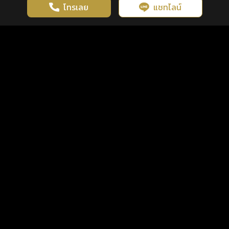
โทรเลย
แชทไลน์
เว็บไซต์นี้มีการใช้งานคุกกี้ เพื่อเพิ่มประสิทธิภาพและประสบการณ์ที่ดี
ดวงดูดี
×
คลิกดูดวงฟรี
ยอมรับ
รู้ก่อน พร้อมกว่า ทุกจังหวะชีวิต
ในการใช้งานเว็บไซต์
นโยบายความเป็นส่วนตัว
แพ็กเกจ
เงื่อนไขการใช้บริการ