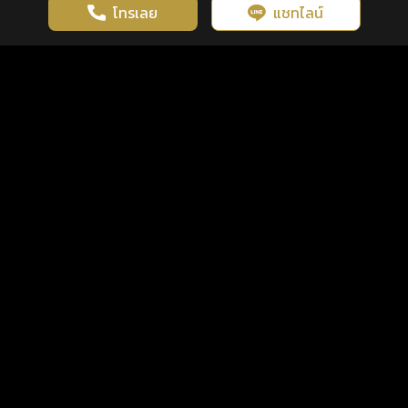
โทรเลย
แชทไลน์
เว็บไซต์นี้มีการใช้งานคุกกี้ เพื่อเพิ่มประสิทธิภาพและประสบการณ์ที่ดี
ดวงดูดี
×
คลิกดูดวงฟรี
ยอมรับ
รู้ก่อน พร้อมกว่า ทุกจังหวะชีวิต
ในการใช้งานเว็บไซต์
นโยบายความเป็นส่วนตัว
แพ็กเกจ
เงื่อนไขการใช้บริการ