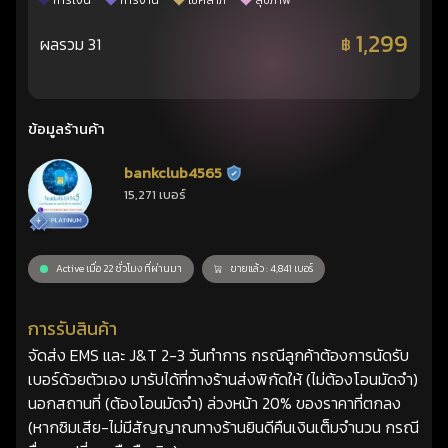
การเงิน
การงาน
โชคลาภ
สุขภาพ
1,299
ผลรวม 31
฿
ข้อมูลร้านค้า
bankclub4565
ร้านยืนยันแล้ว
15,271 เบอร์
Active เมื่อ 22 ชั่วโมง ที่ผ่านมา
ขายแล้ว : 4,841 เบอร์
การรับสินค้า
จัดส่ง EMS และ J&T 2-3 วันทำการ กรณีลูกค้าต้องการนัดรับ
เบอร์ด้วยตัวเอง มารับได้ที่ทางร้านส่งพิกัดให้ (ไม่ต้องโอนมัดจำ)
นอกสถานที่ (ต้องโอนมัดจำ) ล่วงหน้า 20% ของราคาที่ตกลง
(หากซิมเสีย-ไม่มีสัญญาณทางร้านยินดีคืนเงินเต็มจำนวน กรณี