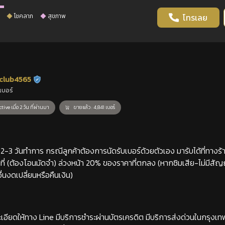
โชคลาภ
สุขภาพ
โทรเลย
club4565
ร้านยืนยันแล้ว
เบอร์
tive เมื่อ 2 วัน ที่ผ่านมา
ขายแล้ว : 4,841 เบอร์
-3 วันทำการ กรณีลูกค้าต้องการนัดรับเบอร์ด้วยตัวเอง มารับได้ที่ทางร้าน
่ (ต้องโอนมัดจำ) ล่วงหน้า 20% ของราคาที่ตกลง (หากซิมเสีย-ไม่มีสั
่นงดเปลี่ยนหรือคืนเงิน)
เอียดให้ทาง Line มีบริการชำระผ่านบัตรเครดิต มีบริการส่งด่วนในกรุงเ