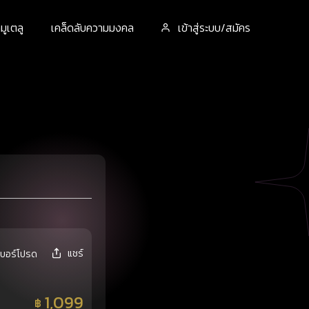
ูเตลู
เคล็ดลับความมงคล
เข้าสู่ระบบ/สมัคร
แชร์
เบอร์โปรด
1,099
฿