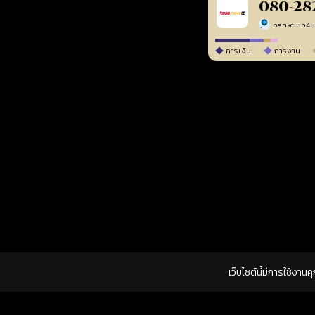
080-28
bankclub4
การเงิน
การงาน
เว็บไซต์นี้มีการใช้งาน