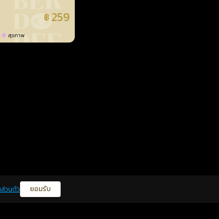
259
฿
แล้ว
สุขภาพ
ยอมรับ
ส่วนตัว