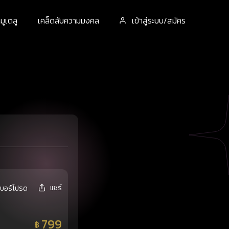
ูเตลู
เคล็ดลับความมงคล
เข้าสู่ระบบ/สมัคร
แชร์
เบอร์โปรด
799
฿