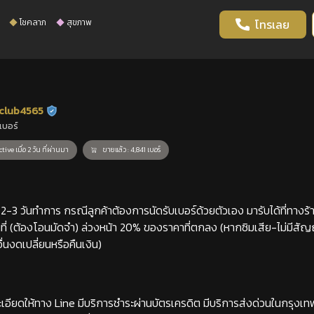
โชคลาภ
สุขภาพ
โทรเลย
club4565
ร้านยืนยันแล้ว
เบอร์
tive เมื่อ 2 วัน ที่ผ่านมา
ขายแล้ว : 4,841 เบอร์
-3 วันทำการ กรณีลูกค้าต้องการนัดรับเบอร์ด้วยตัวเอง มารับได้ที่ทางร้าน
่ (ต้องโอนมัดจำ) ล่วงหน้า 20% ของราคาที่ตกลง (หากซิมเสีย-ไม่มีสั
่นงดเปลี่ยนหรือคืนเงิน)
เอียดให้ทาง Line มีบริการชำระผ่านบัตรเครดิต มีบริการส่งด่วนในกรุงเ