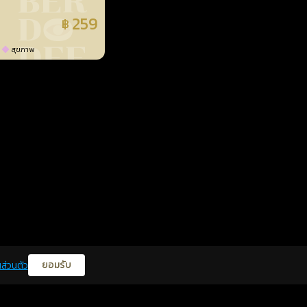
259
฿
แล้ว
สุขภาพ
ยอมรับ
ส่วนตัว