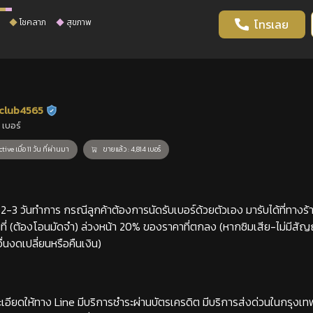
โชคลาภ
สุขภาพ
โทรเลย
club4565
ร้านยืนยันแล้ว
 เบอร์
tive เมื่อ 11 วัน ที่ผ่านมา
ขายแล้ว : 4,814 เบอร์
-3 วันทำการ กรณีลูกค้าต้องการนัดรับเบอร์ด้วยตัวเอง มารับได้ที่ทางร้าน
่ (ต้องโอนมัดจำ) ล่วงหน้า 20% ของราคาที่ตกลง (หากซิมเสีย-ไม่มีสั
่นงดเปลี่ยนหรือคืนเงิน)
เอียดให้ทาง Line มีบริการชำระผ่านบัตรเครดิต มีบริการส่งด่วนในกรุงเ