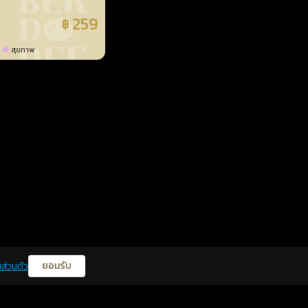
259
฿
แล้ว
สุขภาพ
ยอมรับ
ส่วนตัว