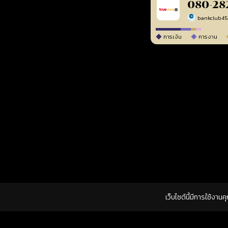
080-28
bankclub4
การเงิน
การงาน
เว็บไซต์นี้มีการใช้งาน