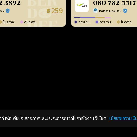
2-3892
080-782-5517
259
฿
565
bankclub4565
ร้านยืนยันแล้ว
ร้านยืนยัน
โชคลาภ
สุขภาพ
การเงิน
การงาน
โชคลาภ
คุกกี้ เพื่อเพิ่มประสิทธิภาพและประสบการณ์ที่ดีในการใช้งานเว็บไซต์
นโยบายความเป็น