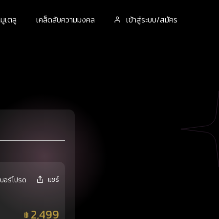
ูเตลู
เคล็ดลับความมงคล
เข้าสู่ระบบ/สมัคร
แชร์
เบอร์โปรด
2,499
฿