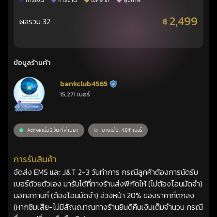
การเงิน
การงาน
โชคลาภ
สุขภาพ
2,499
ผลรวม 32
฿
ข้อมูลร้านค้า
bankclub4565
ร้านยืนยันแล้ว
15,271 เบอร์
Active เมื่อ 2 วัน ที่ผ่านมา
ขายแล้ว : 4,841 เบอร์
การรับสินค้า
จัดส่ง EMS และ J&T 2-3 วันทำการ กรณีลูกค้าต้องการนัดรับ
เบอร์ด้วยตัวเอง มารับได้ที่ทางร้านส่งพิกัดให้ (ไม่ต้องโอนมัดจำ)
นอกสถานที่ (ต้องโอนมัดจำ) ล่วงหน้า 20% ของราคาที่ตกลง
(หากซิมเสีย-ไม่มีสัญญาณทางร้านยินดีคืนเงินเต็มจำนวน กรณี