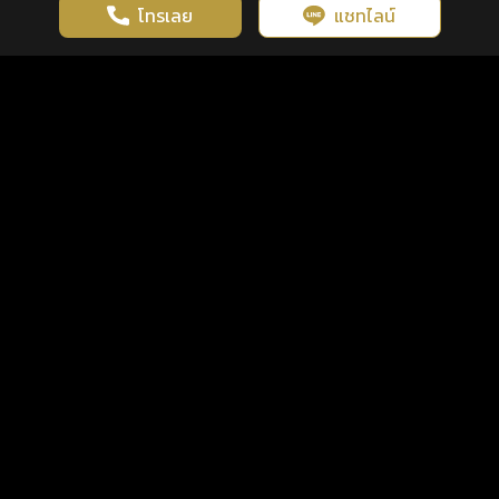
โทรเลย
แชทไลน์
เว็บไซต์นี้มีการใช้งานคุกกี้ เพื่อเพิ่มประสิทธิภาพและประสบการณ์ที่ดี
ดวงดูดี
×
คลิกดูดวงฟรี
ยอมรับ
รู้ก่อน พร้อมกว่า ทุกจังหวะชีวิต
ในการใช้งานเว็บไซต์
นโยบายความเป็นส่วนตัว
แพ็กเกจ
เงื่อนไขการใช้บริการ