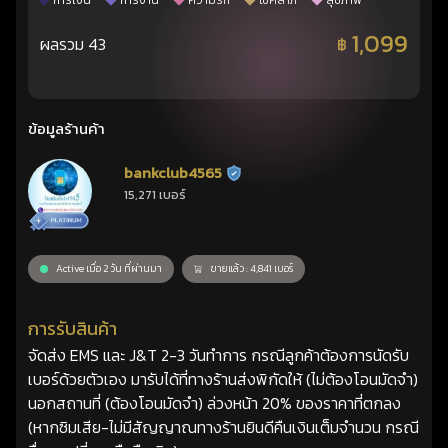
การเงิน
การงาน
ความรัก
โชคลาภ
สุขภาพ
1,099
ผลรวม 43
฿
ข้อมูลร้านค้า
bankclub4565
ร้านยืนยันแล้ว
15,271 เบอร์
Active เมื่อ 2 วัน ที่ผ่านมา
ขายแล้ว : 4,841 เบอร์
การรับสินค้า
จัดส่ง EMS และ J&T 2-3 วันทำการ กรณีลูกค้าต้องการนัดรับ
เบอร์ด้วยตัวเอง มารับได้ที่ทางร้านส่งพิกัดให้ (ไม่ต้องโอนมัดจำ)
นอกสถานที่ (ต้องโอนมัดจำ) ล่วงหน้า 20% ของราคาที่ตกลง
(หากซิมเสีย-ไม่มีสัญญาณทางร้านยินดีคืนเงินเต็มจำนวน กรณี