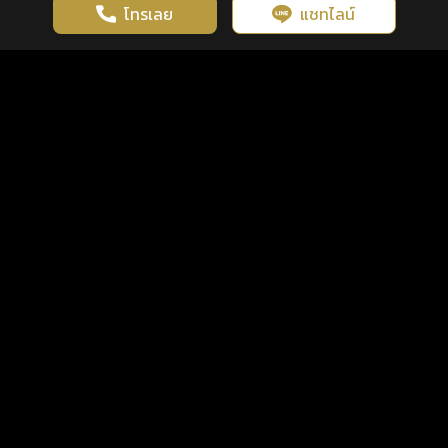
โทรเลย
แชทไลน์
เว็บไซต์นี้มีการใช้งานคุกกี้ เพื่อเพิ่มประสิทธิภาพและประสบการณ์ที่ดี
ดวงดูดี
×
คลิกดูดวงฟรี
ยอมรับ
รู้ก่อน พร้อมกว่า ทุกจังหวะชีวิต
ในการใช้งานเว็บไซต์
นโยบายความเป็นส่วนตัว
แพ็กเกจ
เงื่อนไขการใช้บริการ