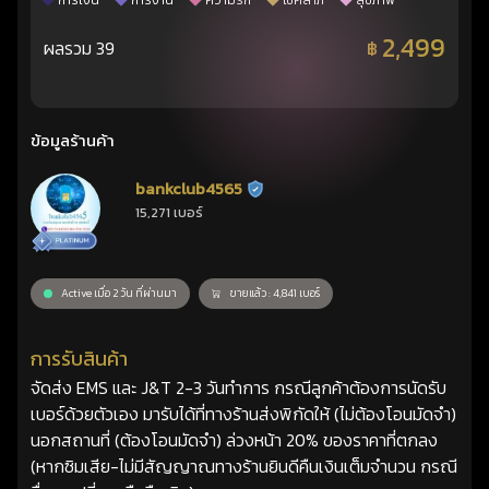
การเงิน
การงาน
ความรัก
โชคลาภ
สุขภาพ
2,499
ผลรวม 39
฿
ข้อมูลร้านค้า
bankclub4565
ร้านยืนยันแล้ว
15,271 เบอร์
Active เมื่อ 2 วัน ที่ผ่านมา
ขายแล้ว : 4,841 เบอร์
การรับสินค้า
จัดส่ง EMS และ J&T 2-3 วันทำการ กรณีลูกค้าต้องการนัดรับ
เบอร์ด้วยตัวเอง มารับได้ที่ทางร้านส่งพิกัดให้ (ไม่ต้องโอนมัดจำ)
นอกสถานที่ (ต้องโอนมัดจำ) ล่วงหน้า 20% ของราคาที่ตกลง
(หากซิมเสีย-ไม่มีสัญญาณทางร้านยินดีคืนเงินเต็มจำนวน กรณี