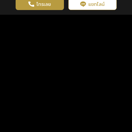
โทรเลย
แชทไลน์
เว็บไซต์นี้มีการใช้งานคุกกี้ เพื่อเพิ่มประสิทธิภาพและประสบการณ์ที่ดี
ดวงดูดี
×
คลิกดูดวงฟรี
ยอมรับ
รู้ก่อน พร้อมกว่า ทุกจังหวะชีวิต
ในการใช้งานเว็บไซต์
นโยบายความเป็นส่วนตัว
แพ็กเกจ
เงื่อนไขการใช้บริการ