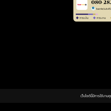
080-28
bankclub4
การเงิน
การงาน
เว็บไซต์นี้มีการใช้งาน