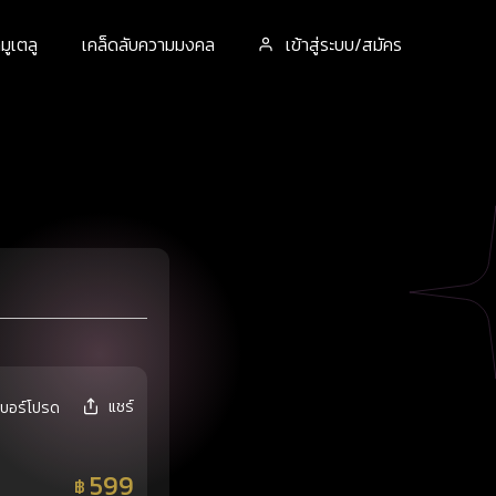
ูเตลู
เคล็ดลับความมงคล
เข้าสู่ระบบ/สมัคร
แชร์
เบอร์โปรด
599
฿