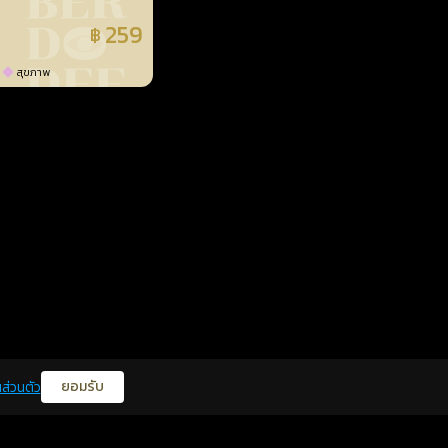
259
฿
แล้ว
สุขภาพ
ยอมรับ
ส่วนตัว