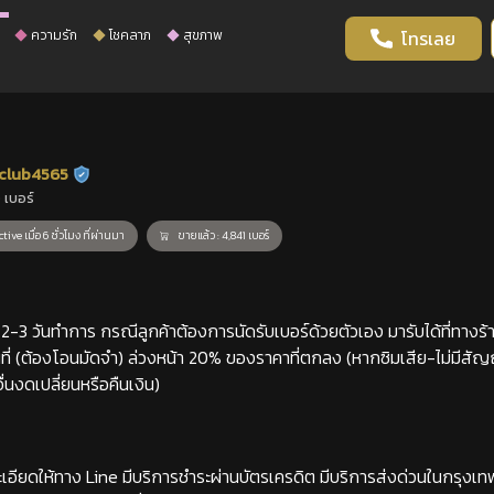
ความรัก
โชคลาภ
สุขภาพ
โทรเลย
club4565
ร้านยืนยันแล้ว
 เบอร์
tive เมื่อ 6 ชั่วโมง ที่ผ่านมา
ขายแล้ว : 4,841 เบอร์
-3 วันทำการ กรณีลูกค้าต้องการนัดรับเบอร์ด้วยตัวเอง มารับได้ที่ทางร้าน
่ (ต้องโอนมัดจำ) ล่วงหน้า 20% ของราคาที่ตกลง (หากซิมเสีย-ไม่มีสั
่นงดเปลี่ยนหรือคืนเงิน)
เอียดให้ทาง Line มีบริการชำระผ่านบัตรเครดิต มีบริการส่งด่วนในกรุงเ