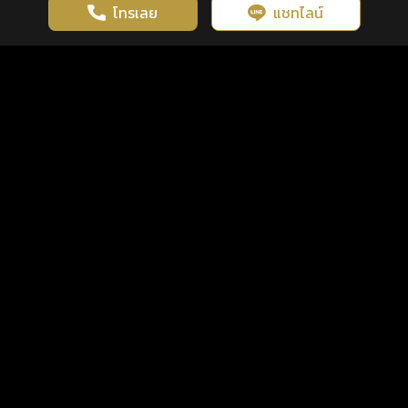
โทรเลย
แชทไลน์
เว็บไซต์นี้มีการใช้งานคุกกี้ เพื่อเพิ่มประสิทธิภาพและประสบการณ์ที่ดี
ดวงดูดี
×
คลิกดูดวงฟรี
ยอมรับ
รู้ก่อน พร้อมกว่า ทุกจังหวะชีวิต
ในการใช้งานเว็บไซต์
นโยบายความเป็นส่วนตัว
แพ็กเกจ
เงื่อนไขการใช้บริการ