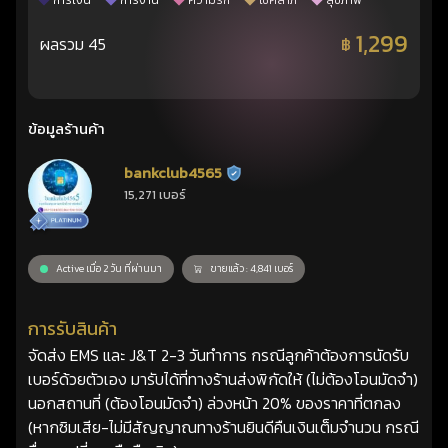
การเงิน
การงาน
ความรัก
โชคลาภ
สุขภาพ
1,299
ผลรวม 45
฿
ข้อมูลร้านค้า
bankclub4565
ร้านยืนยันแล้ว
15,271 เบอร์
Active เมื่อ 2 วัน ที่ผ่านมา
ขายแล้ว : 4,841 เบอร์
การรับสินค้า
จัดส่ง EMS และ J&T 2-3 วันทำการ กรณีลูกค้าต้องการนัดรับ
เบอร์ด้วยตัวเอง มารับได้ที่ทางร้านส่งพิกัดให้ (ไม่ต้องโอนมัดจำ)
นอกสถานที่ (ต้องโอนมัดจำ) ล่วงหน้า 20% ของราคาที่ตกลง
(หากซิมเสีย-ไม่มีสัญญาณทางร้านยินดีคืนเงินเต็มจำนวน กรณี