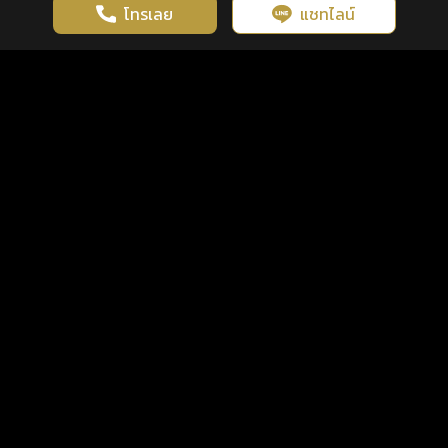
โทรเลย
แชทไลน์
เว็บไซต์นี้มีการใช้งานคุกกี้ เพื่อเพิ่มประสิทธิภาพและประสบการณ์ที่ดี
ดวงดูดี
×
คลิกดูดวงฟรี
ยอมรับ
รู้ก่อน พร้อมกว่า ทุกจังหวะชีวิต
ในการใช้งานเว็บไซต์
นโยบายความเป็นส่วนตัว
แพ็กเกจ
เงื่อนไขการใช้บริการ