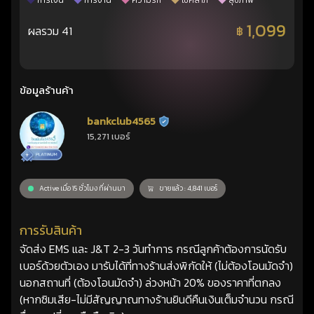
การเงิน
การงาน
ความรัก
โชคลาภ
สุขภาพ
1,099
ผลรวม 41
฿
ข้อมูลร้านค้า
bankclub4565
ร้านยืนยันแล้ว
15,271 เบอร์
Active เมื่อ 15 ชั่วโมง ที่ผ่านมา
ขายแล้ว : 4,841 เบอร์
การรับสินค้า
จัดส่ง EMS และ J&T 2-3 วันทำการ กรณีลูกค้าต้องการนัดรับ
เบอร์ด้วยตัวเอง มารับได้ที่ทางร้านส่งพิกัดให้ (ไม่ต้องโอนมัดจำ)
นอกสถานที่ (ต้องโอนมัดจำ) ล่วงหน้า 20% ของราคาที่ตกลง
(หากซิมเสีย-ไม่มีสัญญาณทางร้านยินดีคืนเงินเต็มจำนวน กรณี