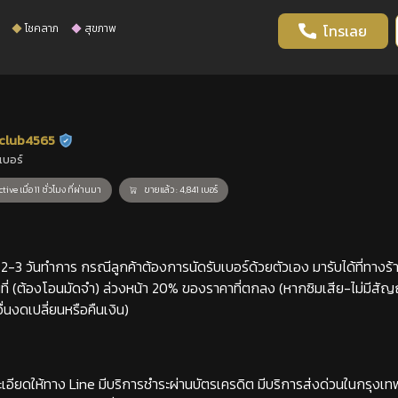
โชคลาภ
สุขภาพ
โทรเลย
club4565
ร้านยืนยันแล้ว
เบอร์
tive เมื่อ 11 ชั่วโมง ที่ผ่านมา
ขายแล้ว : 4,841 เบอร์
-3 วันทำการ กรณีลูกค้าต้องการนัดรับเบอร์ด้วยตัวเอง มารับได้ที่ทางร้าน
่ (ต้องโอนมัดจำ) ล่วงหน้า 20% ของราคาที่ตกลง (หากซิมเสีย-ไม่มีสั
่นงดเปลี่ยนหรือคืนเงิน)
เอียดให้ทาง Line มีบริการชำระผ่านบัตรเครดิต มีบริการส่งด่วนในกรุงเ