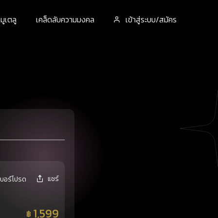
ูเตลู
เคล็ดลับความมงคล
เข้าสู่ระบบ/สมัคร
แชร์
เบอร์โปรด
1,599
฿