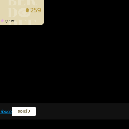
259
฿
แล้ว
สุขภาพ
ยอมรับ
ส่วนตัว