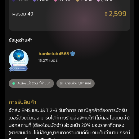
การเงิน
การงาน
ความรัก
โชคลาภ
สุขภาพ
2,599
ผลรวม 49
฿
ข้อมูลร้านค้า
bankclub4565
ร้านยืนยันแล้ว
15,271 เบอร์
Active เมื่อ 2 วัน ที่ผ่านมา
ขายแล้ว : 4,841 เบอร์
การรับสินค้า
จัดส่ง EMS และ J&T 2-3 วันทำการ กรณีลูกค้าต้องการนัดรับ
เบอร์ด้วยตัวเอง มารับได้ที่ทางร้านส่งพิกัดให้ (ไม่ต้องโอนมัดจำ)
นอกสถานที่ (ต้องโอนมัดจำ) ล่วงหน้า 20% ของราคาที่ตกลง
(หากซิมเสีย-ไม่มีสัญญาณทางร้านยินดีคืนเงินเต็มจำนวน กรณี