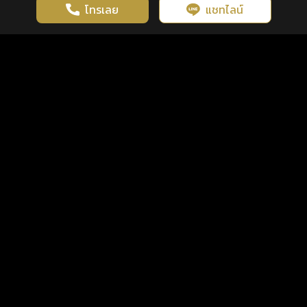
โทรเลย
แชทไลน์
เว็บไซต์นี้มีการใช้งานคุกกี้ เพื่อเพิ่มประสิทธิภาพและประสบการณ์ที่ดี
ดวงดูดี
×
คลิกดูดวงฟรี
ยอมรับ
รู้ก่อน พร้อมกว่า ทุกจังหวะชีวิต
ในการใช้งานเว็บไซต์
นโยบายความเป็นส่วนตัว
แพ็กเกจ
เงื่อนไขการใช้บริการ