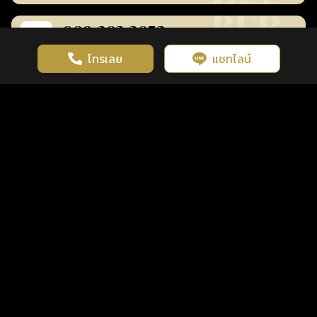
080-282-3853
259
฿
bankclub4565
ร้านยืนยันแล้ว
โทรเลย
แชทไลน์
เว็บไซต์นี้มีการใช้งานคุกกี้ เพื่อเพิ่มประสิทธิภาพและประสบการณ์ที่ดี
ดวงดูดี
×
คลิกดูดวงฟรี
ยอมรับ
รู้ก่อน พร้อมกว่า ทุกจังหวะชีวิต
ในการใช้งานเว็บไซต์
นโยบายความเป็นส่วนตัว
การเงิน
การงาน
โชคลาภ
080-282-3826
259
฿
bankclub4565
ร้านยืนยันแล้ว
การเงิน
การงาน
สุขภาพ
063-326-8291
259
฿
bankclub4565
ร้านยืนยันแล้ว
การเงิน
การงาน
โชคลาภ
สุขภาพ
061-363-8239
259
฿
bankclub4565
ร้านยืนยันแล้ว