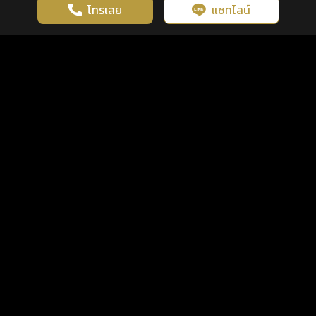
โทรเลย
แชทไลน์
เว็บไซต์นี้มีการใช้งานคุกกี้ เพื่อเพิ่มประสิทธิภาพและประสบการณ์ที่ดี
ดวงดูดี
×
คลิกดูดวงฟรี
ยอมรับ
รู้ก่อน พร้อมกว่า ทุกจังหวะชีวิต
ในการใช้งานเว็บไซต์
นโยบายความเป็นส่วนตัว
แพ็กเกจ
เงื่อนไขการใช้บริการ