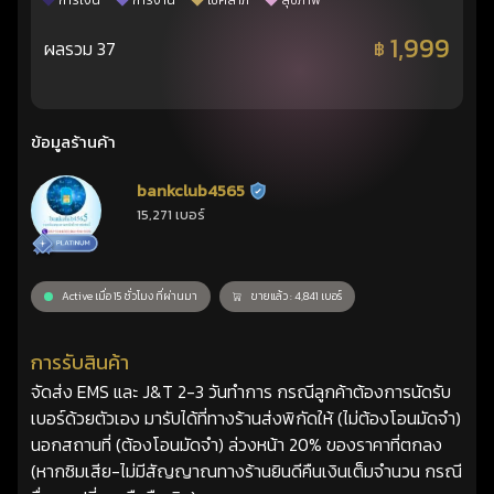
การเงิน
การงาน
โชคลาภ
สุขภาพ
1,999
ผลรวม 37
฿
ข้อมูลร้านค้า
bankclub4565
ร้านยืนยันแล้ว
15,271 เบอร์
Active เมื่อ 15 ชั่วโมง ที่ผ่านมา
ขายแล้ว : 4,841 เบอร์
การรับสินค้า
จัดส่ง EMS และ J&T 2-3 วันทำการ กรณีลูกค้าต้องการนัดรับ
เบอร์ด้วยตัวเอง มารับได้ที่ทางร้านส่งพิกัดให้ (ไม่ต้องโอนมัดจำ)
นอกสถานที่ (ต้องโอนมัดจำ) ล่วงหน้า 20% ของราคาที่ตกลง
(หากซิมเสีย-ไม่มีสัญญาณทางร้านยินดีคืนเงินเต็มจำนวน กรณี