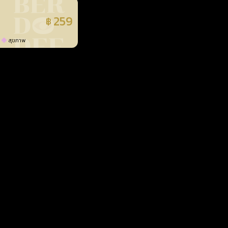
259
฿
แล้ว
สุขภาพ