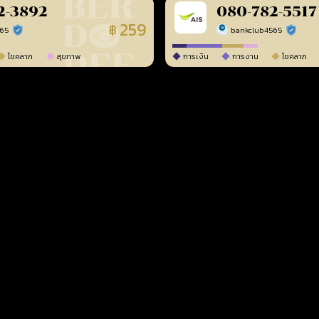
2-3892
080-782-5517
259
฿
565
bankclub4565
ร้านยืนยันแล้ว
ร้านยืนยัน
โชคลาภ
สุขภาพ
การเงิน
การงาน
โชคลาภ