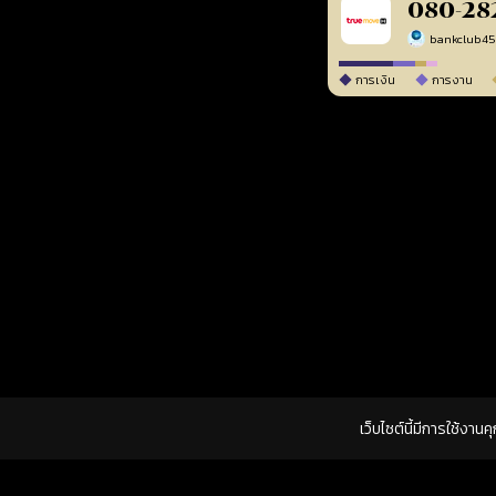
080-28
bankclub4
การเงิน
การงาน
เว็บไซต์นี้มีการใช้งาน