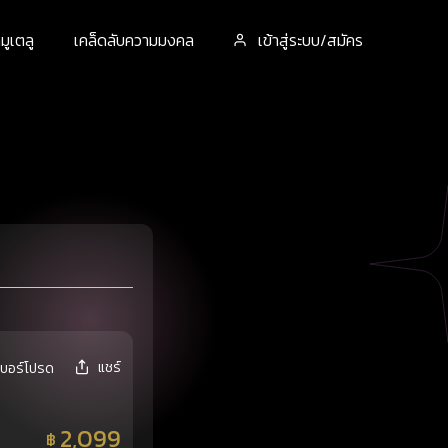
ูเตลู
เคล็ดลับความมงคล
เข้าสู่ระบบ/สมัคร
แชร์
เบอร์โปรด
2,099
฿