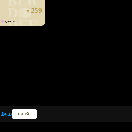
259
฿
แล้ว
สุขภาพ
ยอมรับ
ส่วนตัว