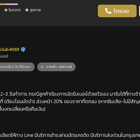
โชคลาภ
สุขภาพ
โทรเลย
club4565
ร้านยืนยันแล้ว
เบอร์
tive เมื่อ 3 วัน ที่ผ่านมา
ขายแล้ว : 4,841 เบอร์
-3 วันทำการ กรณีลูกค้าต้องการนัดรับเบอร์ด้วยตัวเอง มารับได้ที่ทางร้าน
่ (ต้องโอนมัดจำ) ล่วงหน้า 20% ของราคาที่ตกลง (หากซิมเสีย-ไม่มีสั
่นงดเปลี่ยนหรือคืนเงิน)
เอียดให้ทาง Line มีบริการชำระผ่านบัตรเครดิต มีบริการส่งด่วนในกรุงเ