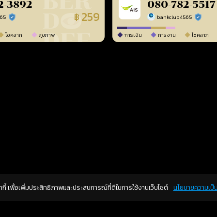
2-3892
080-782-5517
259
฿
565
bankclub4565
ร้านยืนยันแล้ว
ร้านยืนยัน
โชคลาภ
สุขภาพ
การเงิน
การงาน
โชคลาภ
คุกกี้ เพื่อเพิ่มประสิทธิภาพและประสบการณ์ที่ดีในการใช้งานเว็บไซต์
นโยบายความเป็น