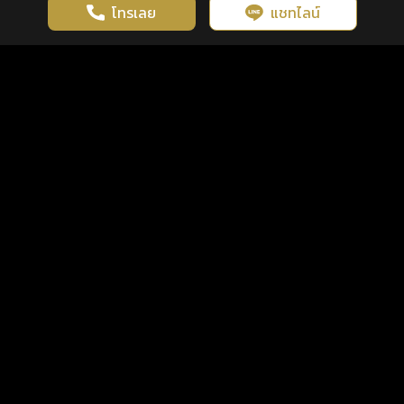
โทรเลย
แชทไลน์
เว็บไซต์นี้มีการใช้งานคุกกี้ เพื่อเพิ่มประสิทธิภาพและประสบการณ์ที่ดี
ดวงดูดี
×
คลิกดูดวงฟรี
ยอมรับ
รู้ก่อน พร้อมกว่า ทุกจังหวะชีวิต
ในการใช้งานเว็บไซต์
นโยบายความเป็นส่วนตัว
แพ็กเกจ
เงื่อนไขการใช้บริการ