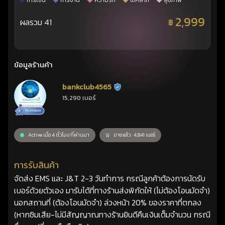
การเงิน
การงาน
ความรัก
โชคลาภ
สุขภาพ
2,999
ผลรวม 41
฿
ข้อมูลร้านค้า
bankclub4565
ร้านยืนยันแล้ว
15,290 เบอร์
Active เมื่อ 4 ชั่วโมง ที่ผ่านมา
ขายแล้ว : 4,841 เบอร์
การรับสินค้า
จัดส่ง EMS และ J&T 2-3 วันทำการ กรณีลูกค้าต้องการนัดรับ
เบอร์ด้วยตัวเอง มารับได้ที่ทางร้านส่งพิกัดให้ (ไม่ต้องโอนมัดจำ)
นอกสถานที่ (ต้องโอนมัดจำ) ล่วงหน้า 20% ของราคาที่ตกลง
(หากซิมเสีย-ไม่มีสัญญาณทางร้านยินดีคืนเงินเต็มจำนวน กรณี