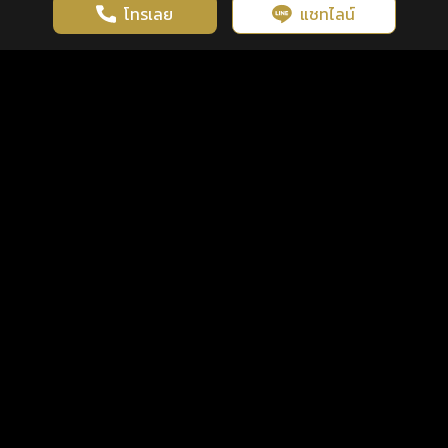
โทรเลย
แชทไลน์
เว็บไซต์นี้มีการใช้งานคุกกี้ เพื่อเพิ่มประสิทธิภาพและประสบการณ์ที่ดี
ดวงดูดี
×
คลิกดูดวงฟรี
ยอมรับ
รู้ก่อน พร้อมกว่า ทุกจังหวะชีวิต
ในการใช้งานเว็บไซต์
นโยบายความเป็นส่วนตัว
แพ็กเกจ
เงื่อนไขการใช้บริการ