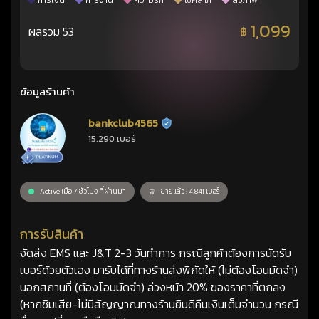
การเงิน
การงาน
ความรัก
โชคลาภ
สุขภาพ
1,099
ผลรวม 53
฿
ข้อมูลร้านค้า
bankclub4565
ร้านยืนยันแล้ว
15,290 เบอร์
Active เมื่อ 7 ชั่วโมง ที่ผ่านมา
ขายแล้ว : 4,841 เบอร์
การรับสินค้า
จัดส่ง EMS และ J&T 2-3 วันทำการ กรณีลูกค้าต้องการนัดรับ
เบอร์ด้วยตัวเอง มารับได้ที่ทางร้านส่งพิกัดให้ (ไม่ต้องโอนมัดจำ)
นอกสถานที่ (ต้องโอนมัดจำ) ล่วงหน้า 20% ของราคาที่ตกลง
(หากซิมเสีย-ไม่มีสัญญาณทางร้านยินดีคืนเงินเต็มจำนวน กรณี