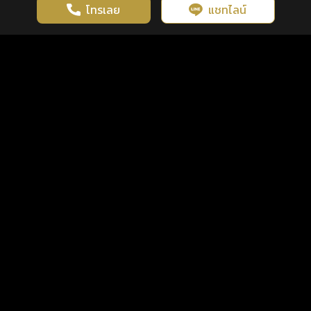
โทรเลย
แชทไลน์
เว็บไซต์นี้มีการใช้งานคุกกี้ เพื่อเพิ่มประสิทธิภาพและประสบการณ์ที่ดี
ดวงดูดี
×
คลิกดูดวงฟรี
ยอมรับ
รู้ก่อน พร้อมกว่า ทุกจังหวะชีวิต
ในการใช้งานเว็บไซต์
นโยบายความเป็นส่วนตัว
แพ็กเกจ
เงื่อนไขการใช้บริการ