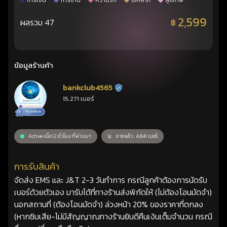
การเงิน
การงาน
ความรัก
โชคลาภ
สุขภาพ
2,599
ผลรวม 47
฿
ข้อมูลร้านค้า
bankclub4565
ร้านยืนยันแล้ว
15,271 เบอร์
Active เมื่อ 12 ชั่วโมง ที่ผ่านมา
ขายแล้ว : 4,841 เบอร์
การรับสินค้า
จัดส่ง EMS และ J&T 2-3 วันทำการ กรณีลูกค้าต้องการนัดรับ
เบอร์ด้วยตัวเอง มารับได้ที่ทางร้านส่งพิกัดให้ (ไม่ต้องโอนมัดจำ)
นอกสถานที่ (ต้องโอนมัดจำ) ล่วงหน้า 20% ของราคาที่ตกลง
(หากซิมเสีย-ไม่มีสัญญาณทางร้านยินดีคืนเงินเต็มจำนวน กรณี