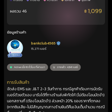
การเงิน
การงาน
ความรัก
โชคลาภ
สุขภาพ
1,099
ผลรวม 46
฿
ข้อมูลร้านค้า
bankclub4565
ร้านยืนยันแล้ว
15,271 เบอร์
Active เมื่อ 16 ชั่วโมง ที่ผ่านมา
ขายแล้ว : 4,841 เบอร์
การรับสินค้า
จัดส่ง EMS และ J&T 2-3 วันทำการ กรณีลูกค้าต้องการนัดรับ
เบอร์ด้วยตัวเอง มารับได้ที่ทางร้านส่งพิกัดให้ (ไม่ต้องโอนมัดจำ)
นอกสถานที่ (ต้องโอนมัดจำ) ล่วงหน้า 20% ของราคาที่ตกลง
(หากซิมเสีย-ไม่มีสัญญาณทางร้านยินดีคืนเงินเต็มจำนวน กรณี