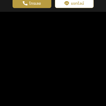
โทรเลย
แชทไลน์
เว็บไซต์นี้มีการใช้งานคุกกี้ เพื่อเพิ่มประสิทธิภาพและประสบการณ์ที่ดี
ดวงดูดี
×
คลิกดูดวงฟรี
ยอมรับ
รู้ก่อน พร้อมกว่า ทุกจังหวะชีวิต
ในการใช้งานเว็บไซต์
นโยบายความเป็นส่วนตัว
แพ็กเกจ
เงื่อนไขการใช้บริการ