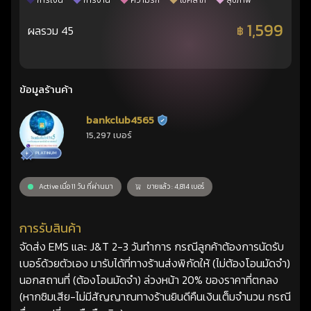
การเงิน
การงาน
ความรัก
โชคลาภ
สุขภาพ
1,599
ผลรวม 45
฿
ข้อมูลร้านค้า
bankclub4565
ร้านยืนยันแล้ว
15,297 เบอร์
Active เมื่อ 11 วัน ที่ผ่านมา
ขายแล้ว : 4,814 เบอร์
การรับสินค้า
จัดส่ง EMS และ J&T 2-3 วันทำการ กรณีลูกค้าต้องการนัดรับ
เบอร์ด้วยตัวเอง มารับได้ที่ทางร้านส่งพิกัดให้ (ไม่ต้องโอนมัดจำ)
นอกสถานที่ (ต้องโอนมัดจำ) ล่วงหน้า 20% ของราคาที่ตกลง
(หากซิมเสีย-ไม่มีสัญญาณทางร้านยินดีคืนเงินเต็มจำนวน กรณี