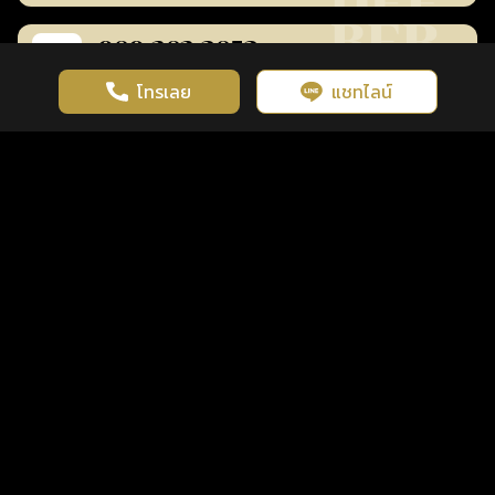
080-282-3853
259
฿
bankclub4565
ร้านยืนยันแล้ว
โทรเลย
แชทไลน์
เว็บไซต์นี้มีการใช้งานคุกกี้ เพื่อเพิ่มประสิทธิภาพและประสบการณ์ที่ดี
ดวงดูดี
×
คลิกดูดวงฟรี
ยอมรับ
รู้ก่อน พร้อมกว่า ทุกจังหวะชีวิต
ในการใช้งานเว็บไซต์
นโยบายความเป็นส่วนตัว
การเงิน
การงาน
โชคลาภ
080-282-3826
259
฿
bankclub4565
ร้านยืนยันแล้ว
การเงิน
การงาน
สุขภาพ
063-326-8291
259
฿
bankclub4565
ร้านยืนยันแล้ว
การเงิน
การงาน
โชคลาภ
สุขภาพ
061-363-8239
259
฿
bankclub4565
ร้านยืนยันแล้ว