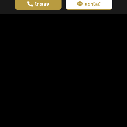
โทรเลย
แชทไลน์
เว็บไซต์นี้มีการใช้งานคุกกี้ เพื่อเพิ่มประสิทธิภาพและประสบการณ์ที่ดี
ดวงดูดี
×
คลิกดูดวงฟรี
ยอมรับ
รู้ก่อน พร้อมกว่า ทุกจังหวะชีวิต
ในการใช้งานเว็บไซต์
นโยบายความเป็นส่วนตัว
แพ็กเกจ
เงื่อนไขการใช้บริการ