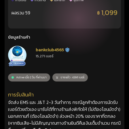
การเงิน
การงาน
โชคลาภ
สุขภาพ
1,099
ผลรวม 59
฿
ข้อมูลร้านค้า
bankclub4565
ร้านยืนยันแล้ว
15,271 เบอร์
Active เมื่อ 2 วัน ที่ผ่านมา
ขายแล้ว : 4,841 เบอร์
การรับสินค้า
จัดส่ง EMS และ J&T 2-3 วันทำการ กรณีลูกค้าต้องการนัดรับ
เบอร์ด้วยตัวเอง มารับได้ที่ทางร้านส่งพิกัดให้ (ไม่ต้องโอนมัดจำ)
นอกสถานที่ (ต้องโอนมัดจำ) ล่วงหน้า 20% ของราคาที่ตกลง
(หากซิมเสีย-ไม่มีสัญญาณทางร้านยินดีคืนเงินเต็มจำนวน กรณี